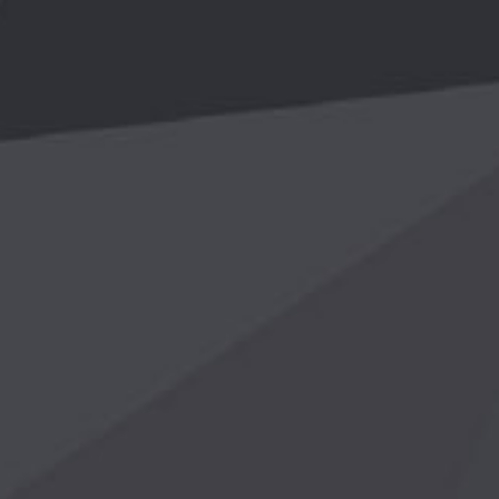
English
开云登陆开云线上登录-开云（中国）是一家集技术研发、
生产加工、销售服务、物流运输于一体的大型精细化学品制
造企业，中国民营500强企业、中国石油和化工500强企
业。