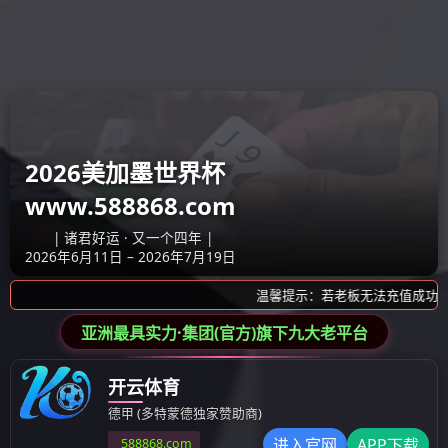
公司简介
厂容厂貌
新闻资讯
加入我们
企业文化
资质荣誉
视频中心
联系我们
产品中心
产品涵盖氰化钠、三聚氯氰、苯乙腈系列、酯类系列、螯合剂系列等
100多种产品。