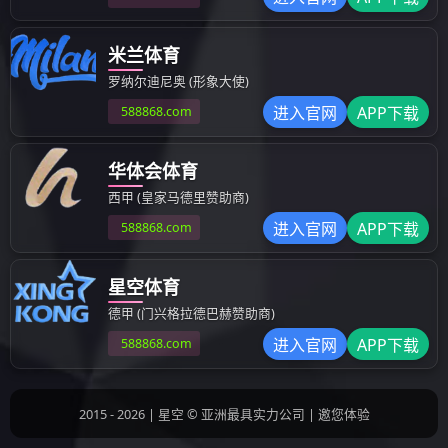
原甲酸三甲酯
原甲酸三乙酯
开云登陆开云线上登录-开云（中国）
氰化钠
三聚氯氰
进入产品中心